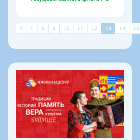
8
9
10
11
12
13
14
15
Страница 13 из 17