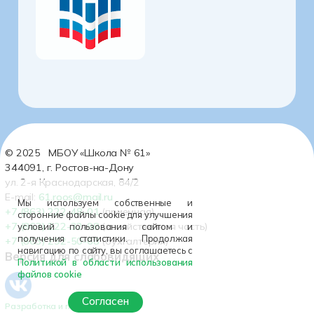
© 2025 МБОУ «Школа № 61»
344091, г. Ростов-на-Дону
ул. 2-я Краснодарская, 84/2
E-mail:
61.roos@mail.ru
Мы используем собственные и
+7 (863) 222-48-01
(приемная)
сторонние файлы cookie для улучшения
+7 (863) 222-32-98
(хозяйственная часть)
условий пользования сайтом и
получения статистики. Продолжая
+7 (863) 292-50-68
(бухгалтерия)
навигацию по сайту, вы соглашаетесь с
Версия для слабовидящих
Политикой в области использования
файлов cookie
Согласен
Разработка и поддержка сайта