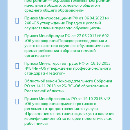
программам — образовательным программам
начального общего, основного общего и
среднего общего образования»
Приказ Минпросвещения РФ от 06.04.2023 №
240 «Об утверждении Порядка и условий
осуществления перевода обучающихся»
Приказ Минобрнауки РФ от 27.06.2017 № 602
«Об утверждении Порядка расследования и
учета несчастных случаев с обучающимися во
время пребывания в образовательной
организации»
Приказ Министерства труда РФ от 18.10.2013
№ 544н «Об утверждении профессионального
стандарта «Педагог»
Областной закон Законодательного Собрания
РО от 14.11.2013 № 26-ЗС «Об образовании в
Ростовской области»
Приказ Минобразования РО от 19.10.2015 № 8
«Об утверждении административного
регламента предоставления госуслуги
«Проведение аттестации в целях установления
квалификационной категории педагогических
работников»