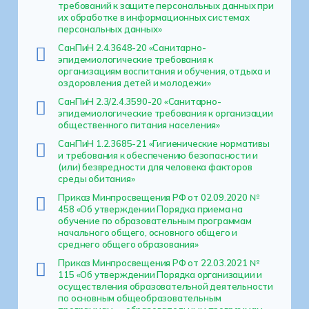
требований к защите персональных данных при
их обработке в информационных системах
персональных данных»
СанПиН 2.4.3648-20 «Санитарно-
эпидемиологические требования к
организациям воспитания и обучения, отдыха и
оздоровления детей и молодежи»
СанПиН 2.3/2.4.3590-20 «Санитарно-
эпидемиологические требования к организации
общественного питания населения»
СанПиН 1.2.3685-21 «Гигиенические нормативы
и требования к обеспечению безопасности и
(или) безвредности для человека факторов
среды обитания»
Приказ Минпросвещения РФ от 02.09.2020 №
458 «Об утверждении Порядка приема на
обучение по образовательным программам
начального общего, основного общего и
среднего общего образования»
Приказ Минпросвещения РФ от 22.03.2021 №
115 «Об утверждении Порядка организации и
осуществления образовательной деятельности
по основным общеобразовательным